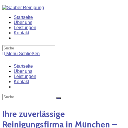
Zum
Inhalt
springen
Startseite
Über uns
Leistungen
Kontakt
Toggle
website
search
Menü
Schließen
Startseite
Über uns
Leistungen
Kontakt
Toggle
website
search
Ihre zuverlässige
Reinigungsfirma in München –