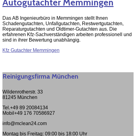
Autogutachter Memmingen
Das AB Ingenieurbüro in Memmingen stellt Ihnen
Schadengutachten, Unfallgutachten, Restwertgutachten,
Reparaturgutachten und Oldtimer-Gutachten aus. Die
erfahrenen Kfz-Sachverständigen arbeiten professionell und
sind in ihrer Bewertung unabhängig.
Kfz Gutachter Memmingen
Reinigungsfirma München
Wildenrotherstr. 33
81245 München
Tel.+49 89 20084134
Mobil+49 176 70586927
info@mclean24.com
Montag bis Freitag: 09:00 bis 18:00 Uhr