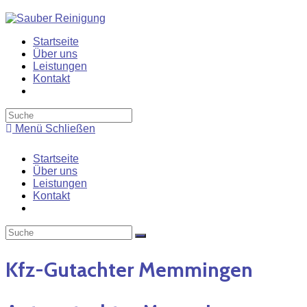
Zum
Inhalt
springen
Startseite
Über uns
Leistungen
Kontakt
Toggle
website
search
Menü
Schließen
Startseite
Über uns
Leistungen
Kontakt
Toggle
website
search
Kfz-Gutachter Memmingen