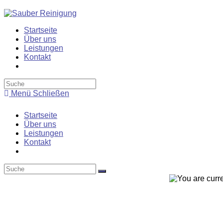
Zum
Inhalt
springen
Startseite
Über uns
Leistungen
Kontakt
Toggle
website
search
Menü
Schließen
Startseite
Über uns
Leistungen
Kontakt
Toggle
website
search