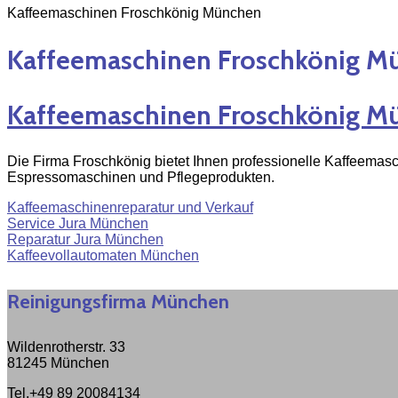
Kaffeemaschinen Froschkönig München
Kaffeemaschinen Froschkönig M
Kaffeemaschinen Froschkönig M
Die Firma Froschkönig bietet Ihnen professionelle Kaffeemas
Espressomaschinen und Pflegeprodukten.
Kaffeemaschinenreparatur und Verkauf
Service Jura München
Reparatur Jura München
Kaffeevollautomaten München
Reinigungsfirma München
Wildenrotherstr. 33
81245 München
Tel.+49 89 20084134