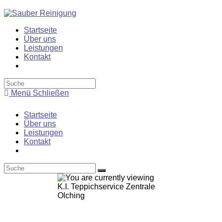
Zum
Inhalt
springen
Startseite
Über uns
Leistungen
Kontakt
Toggle
website
search
Menü
Schließen
Startseite
Über uns
Leistungen
Kontakt
Toggle
website
search