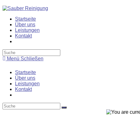
Zum
Inhalt
springen
Startseite
Über uns
Leistungen
Kontakt
Toggle
website
search
Menü
Schließen
Startseite
Über uns
Leistungen
Kontakt
Toggle
website
search