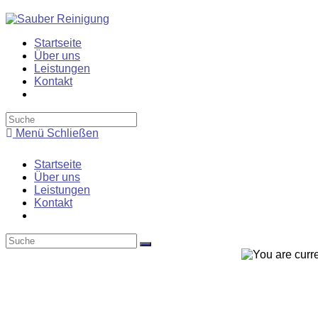
Zum
Inhalt
springen
Startseite
Über uns
Leistungen
Kontakt
Toggle
website
search
Menü
Schließen
Startseite
Über uns
Leistungen
Kontakt
Toggle
website
search